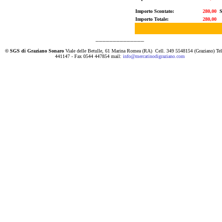
Importo Scontato:
280,00
S
Importo Totale:
280,00
______________
© SGS di Graziano Sonaro
Viale delle Betulle, 61 Marina Romea (RA)
Cell. 349 5548154 (Graziano) Te
441147 - Fax 0544 447854 mail:
info@mercatinodigraziano.com