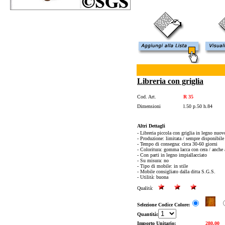
Libreria con griglia
Cod. Art.
R 35
Dimensioni
l.50 p.50 h.84
Altri Dettagli
- Libreria piccola con griglia in legno nuov
- Produzione: limitata / sempre disponibile
- Tempo di consegna: circa 30-60 giorni
- Coloritura: gomma lacca con cera / anche a
- Con parti in legno impiallacciato
- Su misura: no
- Tipo di mobile: in stile
- Mobile consigliato dalla ditta S.G.S.
- Utilità: buona
Qualità:
Selezione Codice Colore:
Quantità:
Importo Unitario:
280,00