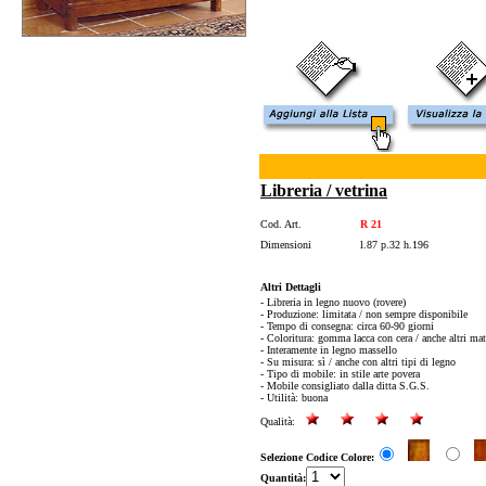
Libreria / vetrina
Cod. Art.
R 21
Dimensioni
l.87 p.32 h.196
Altri Dettagli
- Libreria in legno nuovo (rovere)
- Produzione: limitata / non sempre disponibile
- Tempo di consegna: circa 60-90 giorni
- Coloritura: gomma lacca con cera / anche altri mat
- Interamente in legno massello
- Su misura: sì / anche con altri tipi di legno
- Tipo di mobile: in stile arte povera
- Mobile consigliato dalla ditta S.G.S.
- Utilità: buona
Qualità:
Selezione Codice Colore:
Quantità: