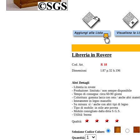
Libreria in Rovere
Cod. Art.
R 18
Dimensioni
l.87 p.32 h.196
Altri Dettagli
- Libreria in rovere
- Produzione: limitata / non sempre disponibile
- Tempo di consegna: circa 60-90 giorni
- Coloritura: gomma lacca con cera / anche altri materi
- Interamente in legno massello
- Su misura: sì / anche con altri tipi di legno
- Tipo di mobile: in stile arte povera
- Mobile consigliato dalla ditta S.G.S.
- Utilità: buona
Qualità:
Selezione Codice Colore:
Quantità: