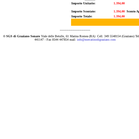
Importo Unitario:
1.394,00
Importo Scontato:
1.394,00
Sconto A
Importo Totale:
1.394,00
______________
© SGS di Graziano Sonaro
Viale delle Betulle, 61 Marina Romea (RA)
Cell. 349 5548154 (Graziano) Te
441147 - Fax 0544 447854 mail:
info@mercatinodigraziano.com