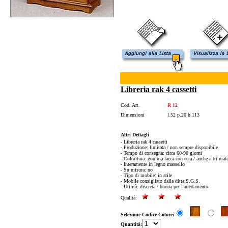
Libreria rak 4 cassetti
Cod. Art.
R 12
Dimensioni
l.52 p.20 h.113
Altri Dettagli
- Libreria rak 4 cassetti
- Produzione: limitata / non sempre disponibile
- Tempo di consegna: circa 60-90 giorni
- Coloritura: gomma lacca con cera / anche altri mate
- Interamente in legno massello
- Su misura: no
- Tipo di mobile: in stile
- Mobile consigliato dalla ditta S.G.S.
- Utilità: discreta / buona per l'arredamento
Qualità:
Selezione Codice Colore:
Quantità: