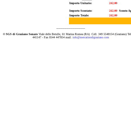
Importo Unitario:
242,00
Importo Scontato:
242,00
Sconto Ap
Importo Totale:
242,00
______________
© SGS di Graziano Sonaro
Viale delle Betulle, 61 Marina Romea (RA)
Cell. 349 5548154 (Graziano) Te
441147 - Fax 0544 447854 mail:
info@mercatinodigraziano.com