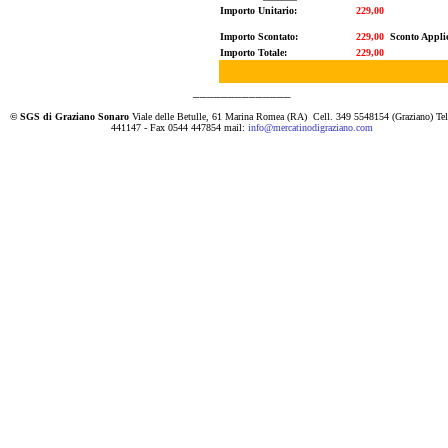
Importo Unitario:
229,00
Importo Scontato:
229,00
Sconto Appli
Importo Totale:
229,00
______________
© SGS di Graziano Sonaro
Viale delle Betulle, 61 Marina Romea (RA)
Cell. 349 5548154 (Graziano) Te
441147 - Fax 0544 447854 mail:
info@mercatinodigraziano.com