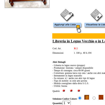
Libreria in Legno Vecchio o in 
Cod. Art.
R 2
Dimensioni
l. 100 p. 40 h.194
Altri Dettagli
- Libreria in legno nuovo (pioppo)
- Produzione: limitata / sempre disponibile
- Tempo di consegna: circa 60-90 giorni
- Coloritura: gomma lacca con cera / anche con altri mat
- Interamente in legno massello
- Su misura: sì / anche con altri tipi di legno
- Tipo di mobile: in stile arte povera
- Mobile consigliato dalla ditta S.G.S.
- Utilità: buona
Qualità:
Selezione Codice Colore:
Quantità: