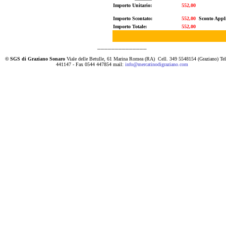
Importo Unitario:
552,00
Importo Scontato:
552,00
Sconto Appli
Importo Totale:
552,00
______________
© SGS di Graziano Sonaro
Viale delle Betulle, 61 Marina Romea (RA)
Cell. 349 5548154 (Graziano) Te
441147 - Fax 0544 447854 mail:
info@mercatinodigraziano.com