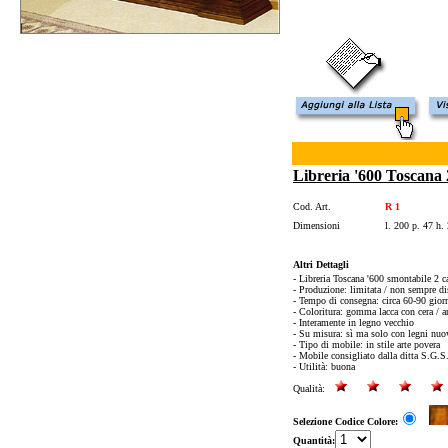
Libreria '600 Toscana 
Cod. Art.
R 1
Dimensioni
l. 200 p. 47 h.
Altri Dettagli
- Libreria Toscana '600 smontabile 2 c
- Produzione: limitata / non sempre di
- Tempo di consegna: circa 60-90 gior
- Coloritura: gomma lacca con cera / an
- Interamente in legno vecchio
- Su misura: sì ma solo con legni nuovi
- Tipo di mobile: in stile arte povera
- Mobile consigliato dalla ditta S.G.S
- Utilità: buona
Qualità:
Selezione Codice Colore:
Quantità: