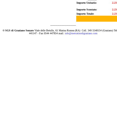
Importo Unitario:
2.23
Importo Scontato:
2.23
Importo Totale:
2.23
______________
© SGS di Graziano Sonaro
Viale delle Betulle, 61 Marina Romea (RA)
Cell. 349 5548154 (Graziano) Te
441147 - Fax 0544 447854 mail:
info@mercatinodigraziano.com